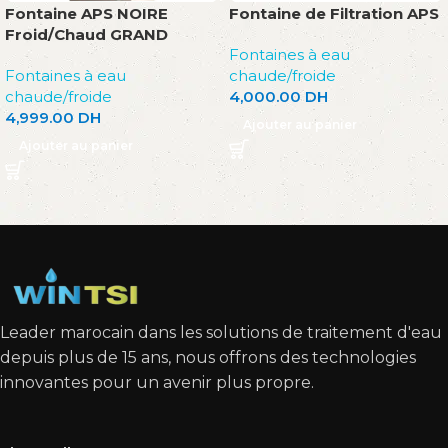
Fontaine APS NOIRE
Fontaine de Filtration APS
Froid/Chaud GRAND
Fontaines à eau
Fontaines à eau
chaude/froide
chaude/froide
4,000.00
DH
4,999.00
DH
Ajouter au panier
Ajouter au panier
Read More
Leader marocain dans les solutions de traitement d'eau
depuis plus de 15 ans, nous offrons des technologies
innovantes pour un avenir plus propre.