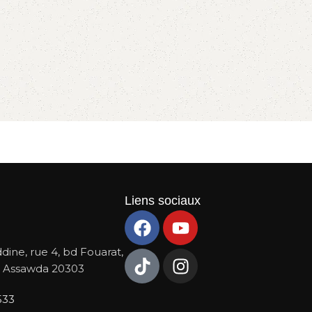
Liens sociaux
dine, rue 4, bd Fouarat,
 Assawda 20303
533