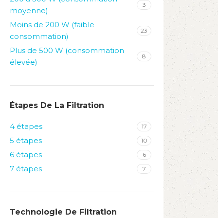
3
moyenne)
Moins de 200 W (faible
23
consommation)
Plus de 500 W (consommation
8
élevée)
Étapes De La Filtration
4 étapes
17
5 étapes
10
6 étapes
6
7 étapes
7
Technologie De Filtration