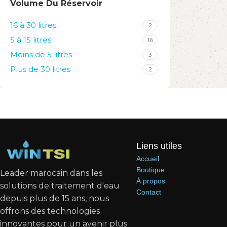
Volume Du Réservoir
16 à 30 litres
2
5 à 15 litres
16
Moins de 5 litres
3
Plus de 30 litres
2
Liens utiles
Accueil
Boutique
Leader marocain dans les
À propos
solutions de traitement d'eau
Contact
depuis plus de 15 ans, nous
offrons des technologies
innovantes pour un avenir plus