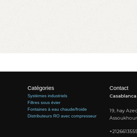
Catégories
Contact
Casablanca
Systèmes industriels
Filtres sous évier
Fontaines à eau chaude/froide
19, hay Azed
Distributeurs RO avec compresseur
Assoukhour
+212661355