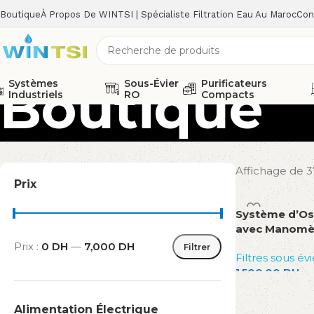
Boutique
À Propos De WINTSI | Spécialiste Filtration Eau Au Maroc
Con
Boutique
Systèmes
Sous-Évier
Purificateurs
Industriels
RO
Compacts
Affichage de 3
Prix
Système d’Os
avec Manomè
Prix :
0 DH
—
7,000 DH
Filtrer
Filtres sous évi
1,500.00
DH
Ajouter au pan
Alimentation Électrique