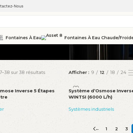
tactez-Nous
Fontaines À Eau
Fontaines À Eau Chaude/froid
7–38 sur 38 résultats
Afficher
9
12
18
24
mose Inverse 5 Étapes
Système d’Osmose Inverse 
tre
WINTSI (6000 L/h)
er
Systèmes industriels
Lire la suite
ier
←
1
2
3