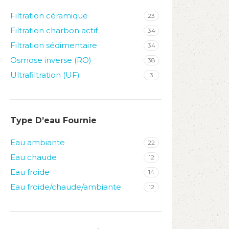
Filtration céramique
23
Filtration charbon actif
34
Filtration sédimentaire
34
Osmose inverse (RO)
38
Ultrafiltration (UF)
3
Type D’eau Fournie
Eau ambiante
22
Eau chaude
12
Eau froide
14
Eau froide/chaude/ambiante
12