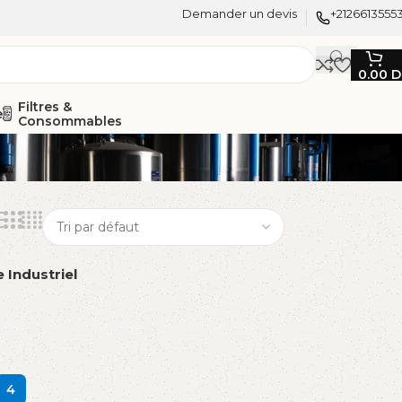
Demander un devis
+2126613555
0.00
D
Filtres &
e
Consommables
Industriel
4